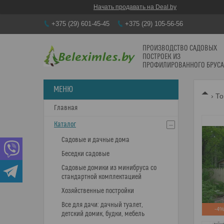
Начать продавать на Deal.by
+375 (29) 601-45-45
+375 (29) 105-56-56
ПРОИЗВОДСТВО САДОВЫХ
ПОСТРОЕК ИЗ
ПРОФИЛИРОВАННОГО БРУСА
То
Главная
Каталог
Садовые и дачные дома
Беседки садовые
Садовые домики из минибруса со
стандартной комплектацией
Хозяйственные постройки
Все для дачи: дачный туалет,
-4
детский домик, будки, мебель